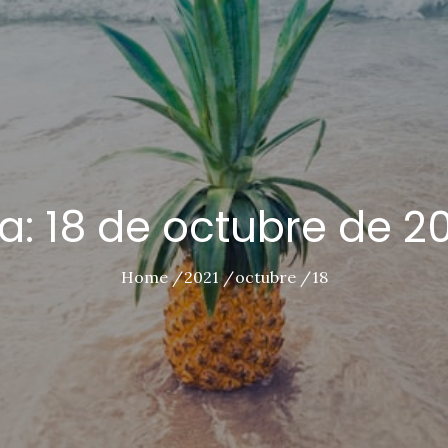
ía:
18 de octubre de 2
Home
2021
octubre
18