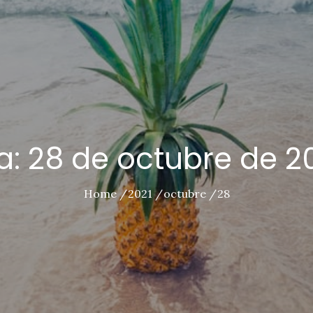
a:
28 de octubre de 2
Home
2021
octubre
28