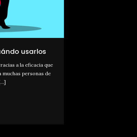
uándo usarlos
racias a la eficacia que
a muchas personas de
[…]