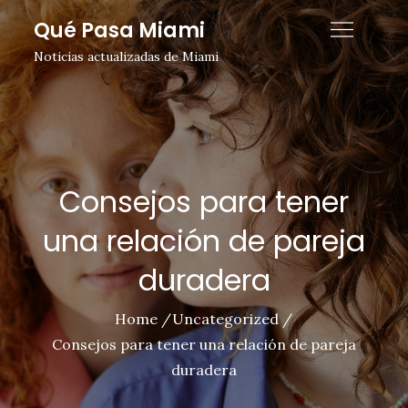
Skip
Qué Pasa Miami
to
Noticias actualizadas de Miami
content
Consejos para tener
una relación de pareja
duradera
Home
Uncategorized
Consejos para tener una relación de pareja
duradera